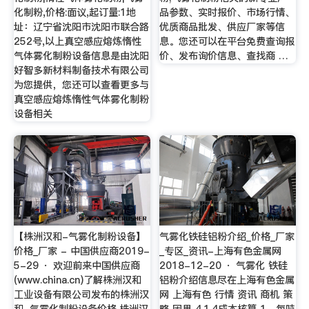
化制粉,价格:面议,起订量:1地
品参数、实时报价、市场行情、
址：辽宁省沈阳市沈阳市联合路
优质商品批发、供应厂家等信
252号,以上真空感应熔炼惰性
息。您还可以在平台免费查询报
气体雾化制粉设备信息是由沈阳
价、发布询价信息、查找商 …
好智多新材料制备技术有限公司
为您提供，您还可以查看更多与
真空感应熔炼惰性气体雾化制粉
设备相关
【株洲汉和-气雾化制粉设备】
气雾化铁硅铝粉介绍_价格_厂家
价格_厂家 - 中国供应商2019-
_专区_资讯-上海有色金属网
5-29 · 欢迎前来中国供应商
2018-12-20 · 气雾化 铁硅
(www.china.cn)了解株洲汉和
铝粉介绍信息尽在上海有色金属
工业设备有限公司发布的株洲汉
网 上海有色 行情 资讯 商机 策
和-气雾化制粉设备价格,株洲汉
略 因思 4.1.4成本核算 1、每吨