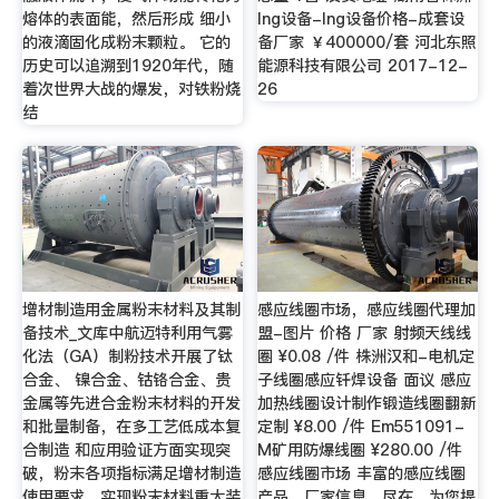
熔体的表面能，然后形成 细小
lng设备-lng设备价格-成套设
的液滴固化成粉末颗粒。 它的
备厂家 ￥400000/套 河北东照
历史可以追溯到1920年代，随
能源科技有限公司 2017-12-
着次世界大战的爆发，对铁粉烧
26
结
增材制造用金属粉末材料及其制
感应线圈市场，感应线圈代理加
备技术_文库中航迈特利用气雾
盟-图片 价格 厂家 射频天线线
化法（GA）制粉技术开展了钛
圈 ¥0.08 /件 株洲汉和-电机定
合金、 镍合金、钴铬合金、贵
子线圈感应钎焊设备 面议 感应
金属等先进合金粉末材料的开发
加热线圈设计制作锻造线圈翻新
和批量制备，在多工艺低成本复
定制 ¥8.00 /件 Em551091-
合制造 和应用验证方面实现突
M矿用防爆线圈 ¥280.00 /件
破，粉末各项指标满足增材制造
感应线圈市场 丰富的感应线圈
使用要求，实现粉末材料重大装
产品、厂家信息，尽在。为您提