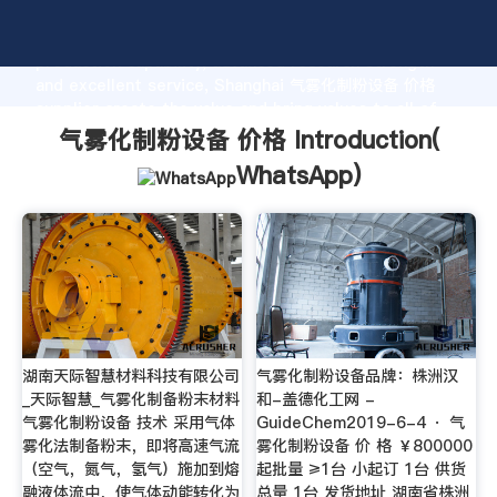
气雾化制粉设备 价格 manufacturer Grasping strong
production capability, advanced research strength
and excellent service, Shanghai 气雾化制粉设备 价格
supplier create the value and bring values to all of
customers.
气雾化制粉设备 价格 Introduction(
WhatsApp
)
湖南天际智慧材料科技有限公司
气雾化制粉设备品牌：株洲汉
_天际智慧_气雾化制备粉末材料
和-盖德化工网 -
气雾化制粉设备 技术 采用气体
GuideChem2019-6-4 · 气
雾化法制备粉末，即将高速气流
雾化制粉设备 价 格 ￥800000
（空气，氮气，氢气）施加到熔
起批量 ≥1台 小起订 1台 供货
融液体流中，使气体动能转化为
总量 1台 发货地址 湖南省株洲