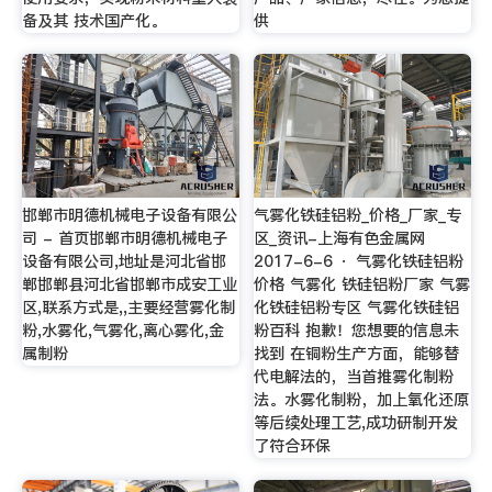
备及其 技术国产化。
供
邯郸市明德机械电子设备有限公
气雾化铁硅铝粉_价格_厂家_专
司 - 首页邯郸市明德机械电子
区_资讯-上海有色金属网
设备有限公司,地址是河北省邯
2017-6-6 · 气雾化铁硅铝粉
郸邯郸县河北省邯郸市成安工业
价格 气雾化 铁硅铝粉厂家 气雾
区,联系方式是,,主要经营雾化制
化铁硅铝粉专区 气雾化铁硅铝
粉,水雾化,气雾化,离心雾化,金
粉百科 抱歉！您想要的信息未
属制粉
找到 在铜粉生产方面，能够替
代电解法的，当首推雾化制粉
法。水雾化制粉，加上氧化还原
等后续处理工艺,成功研制开发
了符合环保