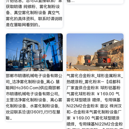
介绍信息，您可以直接联系厂家
错…
获取明德 纯银粉、雾化制粉设
备、真空雾化制粉设备 真空气
雾化的具体资料，联系时请说明
是在慧聪网看到的。
邯郸市明德机械电子设备有限公
气雾化合金粉末_球形金属粉末_
司_洁净雾化制粉设备_离心 慧
热喷涂粉_雾化粉末–【成都科
聪网(Hc360.Com)供应商邯郸
厂家直供合金粉末 球形铝基粉
市明德机械电子设备有限公司,
气雾化球形粉末 ￥169.00 气
主营洁净雾化制粉设备、离心雾
雾化球型喷涂 喷焊，专用镍基
化制粉设备、水雾化制粉设备,
Ni22M2合金粉末 面议 株洲汉
欢迎联系洽谈!360行,行行在慧
和-合金粉末气雾化制粉设备厂
聪。
家 ￥169.00 气雾化球型喷涂
喷焊，专用镍基Ni22M2合金粉