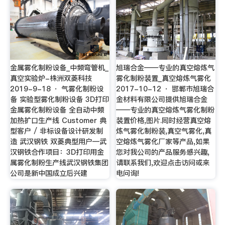
金属雾化制粉设备_中频弯管机_
旭瑞合金——专业的真空熔炼气
真空实验炉-株洲双菱科技
雾化制粉装置_真空熔炼气雾化
2019-9-18 · 气雾化制粉设
2017-10-12 · 邯郸市旭瑞合
备 实验型雾化制粉设备 3D打印
金材料有限公司提供旭瑞合金
金属雾化制粉设备 全自动中频
——专业的真空熔炼气雾化制粉
加热扩口生产线 Customer 典
装置价格,图片.同时经营真空熔
型客户 / 非标设备设计研发制
炼气雾化制粉装,真空气雾化,真
造 武汉钢铁 双菱典型用户—武
空熔炼气雾化厂家等产品,如果
汉钢铁合作项目：3D打印用金
您对我公司的产品服务感兴趣,
属雾化制粉生产线武汉钢铁集团
请联系我们,欢迎点击访问或来
公司是新中国成立后兴建
电问询!