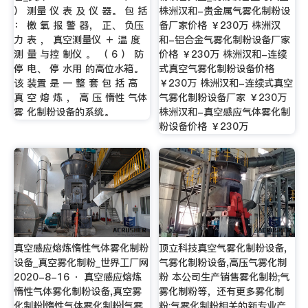
） 测量 仪 表 及 仪 器。 包 括
株洲汉和-贵金属气雾化制粉设
： 檄 氧 报 警 器， 正、 负压
备厂家价格 ￥230万 株洲汉
力 表 ， 真空测量仪 ＋ 温 度
和-铝合金气雾化制粉设备厂家
测 量 与控 制仪 。 （ 6 ） 防
价格 ￥230万 株洲汉和-连续
停 电、 停 水用 的高位水箱。
式真空气雾化制粉设备价格
该 装置 是 一 整 套 包 括 高
￥230万 株洲汉和-连续式真空
真 空 熔 炼 ， 高 压 惰性 气体
气雾化制粉设备厂家 ￥230万
雾 化制粉设备的系统。
株洲汉和-真空感应气体雾化制
粉设备价格 ￥230万
真空感应熔炼惰性气体雾化制粉
顶立科技真空气雾化制粉设备,
设备_真空雾化制粉_世界工厂网
气雾化制粉设备,高压气雾化制
2020-8-16 · 真空感应熔炼
粉 本公司生产销售雾化制粉;气
惰性气体雾化制粉设备,真空雾
雾化制粉等，还有更多雾化制
化制粉|惰性气体雾化制粉|气雾
粉;气雾化制粉相关的新专业产