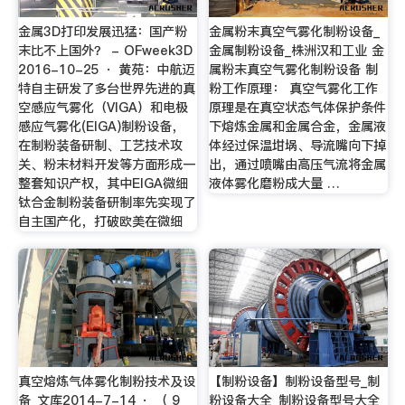
金属3D打印发展迅猛：国产粉
金属粉末真空气雾化制粉设备_
末比不上国外？ - OFweek3D
金属制粉设备_株洲汉和工业 金
2016-10-25 · 黄苑：中航迈
属粉末真空气雾化制粉设备 制
特自主研发了多台世界先进的真
粉工作原理： 真空气雾化工作
空感应气雾化（VIGA）和电极
原理是在真空状态气体保护条件
感应气雾化(EIGA)制粉设备，
下熔炼金属和金属合金，金属液
在制粉装备研制、工艺技术攻
体经过保温坩埚、导流嘴向下掉
关、粉末材料开发等方面形成一
出，通过喷嘴由高压气流将金属
整套知识产权，其中EIGA微细
液体雾化磨粉成大量 …
钛合金制粉装备研制率先实现了
自主国产化，打破欧美在微细
真空熔炼气体雾化制粉技术及设
【制粉设备】制粉设备型号_制
备_文库2014-7-14 · （ 9
粉设备大全_制粉设备型号大全