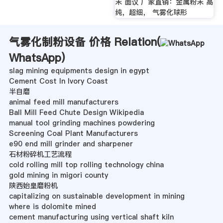
末 面议 厂家直销：金属粉末 高
纯，超细， 气雾化球形
气雾化制粉设备 价格 Relation(
WhatsApp
)
slag mining equipments design in egypt
Cement Cost In Ivory Coast
半自磨
animal feed mill manufacturers
Ball Mill Feed Chute Design Wikipedia
manual tool grinding machines powdering
Screening Coal Plant Manufacturers
e90 end mill grinder and sharpener
石材粉碎机工艺流程
cold rolling mill top rolling technology china
gold mining in migori county
陕西始皇磨粉机
capitalizing on sustainable development in mining
where is dolomite mined
cement manufacturing using vertical shaft kiln