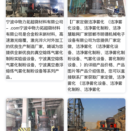
宁波中物力拓超微材料有限公司
【厂家定做洁净雾化 （洁净雾
- .com宁波中物力拓超微材料
化设备、洁净雾化制粉、洁净
有限公司是合金粉末新材料，高
慧聪网厂家邯郸市明德机械电子
速激光熔覆，激光淬火对外加工
设备有限公司为您提供厂家定
的优良生产制造厂家，竭诚为您
做，洁净雾化 （洁净雾化设
提供全新优良的真空熔炼气雾化
备、洁净雾化制粉、洁净雾化制
制粉实验级设备，宁波真空熔炼
粉设备、气雾化设备、雾化制粉
气雾化制粉设备，宁波真空悬浮
设备、）的详细产品价格、产品
熔炼气雾化制粉设备等系列产
图片等产品介绍信息，您可以直
品。
接联系厂家获取厂家定做，洁净
雾化 （洁净雾化设备、洁净雾
化制粉、洁净雾化