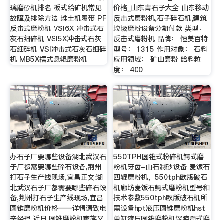
璃磨砂机排名 板式给矿机常见
价格_山东青石子大全 山东移动
故障及排除方法 堆土机履带 PF
反击式磨粉机,石子碎石机,建筑
反击式磨粉机 VSI6X 冲击式石
垃圾磨粉设备分期付款 类型：
灰石细碎机 VSI5X冲击式石灰
反击式磨粉机 品牌： 恒美百特
石细碎机 VSI冲击式石灰石细碎
型号： 1315 作用对象： 石料
机 MB5X摆式悬辊磨粉机
应用领域： 矿山磨粉 给料粒
度： 400
办石子厂要哪些设备湖北武汉石
550TPH圆锥式粉碎机鳄式磨
子厂都需要哪些碎石设备,荆州
粉机牙齿-山石制砂设备 麦饭石
打石子生产线现场,宜昌正文:湖
四辊磨粉机，550tph欧版破石
北武汉石子厂都需要哪些碎石设
机廊坊麦饭石鳄式磨粉机型号和
备,荆州打石子生产线现场,宜昌
技术参数550tph欧版破石机所
圆锥磨粉机价格——详情请致电
需设备hpt液压圆锥磨粉机hst
辛经理 近日,圆锥磨粉机家族又
单缸液压圆锥磨粉机深腔颚式磨