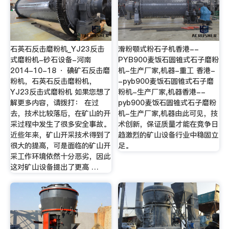
石英石反击磨粉机_YJ23反击
滑粉颚式粉石子机香港--
式磨粉机-砂石设备-河南
PYB900麦饭石圆锥式石子磨粉
2014-10-18 · 碘矿石反击磨
机-生产厂家,机器-重工 香港-
粉机，石英石反击磨粉机，
-pyb900麦饭石圆锥式石子磨
YJ23反击式磨粉机 如果您想了
粉机-生产厂家,机器香港--
解更多内容，请拨打： 在过
pyb900麦饭石圆锥式石子磨粉
去，技术比较落后，在矿山的开
机-生产厂家,机器由此可见，技
采过程中发生了很多安全事故。
术创新，保证质量才能在竞争日
近些年来，矿山开采技术得到了
趋激烈的矿山设备行业中稳固立
很大的提高，可是面临的矿山开
足。
采工作环境依然十分恶劣，因此
这对矿山设备提出了更高 …