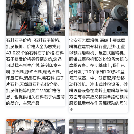
石料石子价格-石料石子价格、
宝安石岩磨粉机 高岭土颚式磨
批发报价、价格大全为您找到
粉机在建筑骨料行业,世邦工业
43,023个的石料石子价格,石料
以颚式磨粉机、反击式磨粉机、
石子批发价格等行情走势,您还
圆锥式磨粉机和砂粉设备为核心
可以找石料生产线,篆刻印章石
磨粉设备。在此基础上,我们已
料,原石料,原矿石料,端砚石料,
经开发了10个系列100多种型
印章石料,紫晶石料,毛石料,瓜子
号形成高、中、低搭配,移动移
片石料,天然原石料市场价格、
动打砂机、冲击式砂粉设备、砂
批发价格等相关产品的价格信
粉设备设备在高岭土磨粉与细碎
息。也提供相关石料石子供应商
方面有非常故又称简单摆动颚式
的简介，主营产品
磨粉机后者在作圆弧摆动的同时
还