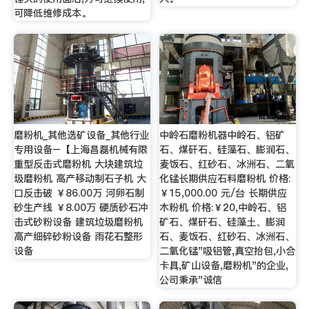
可降低维修成本。
磨粉机_其他选矿设备_其他行业
中岭石磨粉机器中岭石、铝矿
专用设备–【上海昌磊机械有限
石、煤矸石、硅藻石、膨润石、
重型反击式磨粉机 大块建筑垃
麦饭石、红砂石、冰洲石、二氧
圾磨粉机 高产移动制石子机 大
化锰长期供应石料磨粉机 价格:
口反击破 ￥86.00万 河卵石制
￥15,000.00 元/台 长期供应
砂生产线 ￥8.00万 硬质砂石冲
木粉机 价格:￥20,中岭石、铝
击式砂粉设备 建筑垃圾磨粉机
矿石、煤矸石、硅藻土、膨润
高产细碎砂粉设备 雨花石整形
石、麦饭石、红砂石、冰洲石、
设备
二氧化锰"吸铝管,真空抬包,小合
卡具,矿山设备,磨粉机"的企业,
公司秉承"诚信