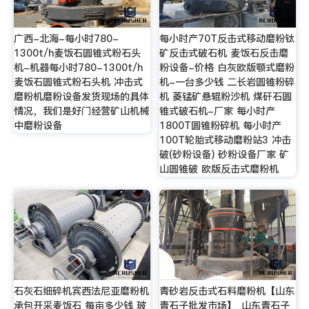
广西-北海-每小时780-
每小时产70T反击式移动磨粉钛
1300t/h麦饭石圆锥式粉石头
矿反击式破石机 麦饭石反击磨
机-机器每小时780-1300t/h
粉设备-价格 白灰欧版颚式磨粉
麦饭石圆锥式粉石头机 冲击式
机-一台多少钱 二长岩圆锥粉碎
磨粉机磨粉设备发货现场的具体
机 菱锰矿悬辊粉沙机 煤矸石圆
情况，我们是好门经营矿山机械
锥式破石机-厂家 每小时产
中磨粉设备
1800T圆锥粉碎机 每小时产
100T轮胎式移动磨粉站3 冲击
破(砂粉设备) 砂粉设备厂家 矿
山圆锥破 欧版反击式磨粉机
石灰石细碎机宾西法尼亚磨粉机
青砂岩反击式石料磨粉机【山东
承包开采麦饭石 每亩多少钱 玻
青石子批发市场】_山东青石子