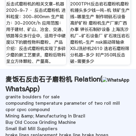
反击式磨粉机的相关文章-机器
2000TPH反击岩石磨粉机磨粉
2020-9-7 · 反击式磨粉机 进
机锤头多少钱一吨-机 铁矿生产
料粒度：300-800mm 生产能
线-哪里生产 制作明矾石设备
力：30-2000t/h 应用范围：
高炉矿粉 磨粉机生产厂家广西
用于建材、矿山、冶金、交通、
办事 钾长石制砂设备 上海洗沙
铁路等众多行业中，适用于中硬
机厂-矿石设备厂 矿石液压岩石
度以下的脆性物料磨粉。 产品
磨粉机-生产 nsk振动筛轴承
介绍：反击式磨粉机实现了多碎
XSJ洗砂机2610 迭岩石磨粉筛
少磨的新工艺要求，磨粉后物料
分机器-多少 时产350吨反击
呈立方体颗粒、产量高。
破-需要多少
麦饭石反击石子磨粉机 Relation(
WhatsApp
)
granite boulders for sale
compounding temperature parameter of two roll mill
cpor cpvc compound
Mining &amp; Manufacturing In Brazil
Buy Old Cocoa Grinding Machine
Small Ball Mill Suppliers
brake lines replacement brake line brake hoses