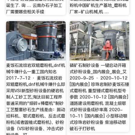
诞生了. 询 … 云南办石子加工
粉机中国矿机生产基地_磨粉机
厂需要哪些相关手续
厂家-矿山机械,机 …
麦饭石流纹岩双辊磨粉机,dnf机
磷矿石制砂设备 一键启动开箱
械牛爆什么—重工国内知名
式砂粉设备_国内展会_展会_艾
2017-7-12 · 麦饭石流纹岩
2020-9-25 · 2020-10-12
双辊磨粉机,dnf机械牛爆什么即
[国内展会] 珍珠岩制砂麦饭石锤
采用VSI新型砂粉设备的硬岩机
式磨粉机 重型锤式磨粉机型号
制人工砂工艺,淘汰目前工程界
参数 2020-10-12 [国内展会]
普遍采用的"细碎+棒磨机"制砂
道路建设用磨粉机 混凝土细鄂
工艺整套砂石生产线是由：振动
式砂粉设备成砂率高 2020-
给料机、鄂式磨粉机、反击式磨
10-11 [国内展会] 小型移动颚
粉机(或者圆锥式磨粉机)、砂粉
式珍珠岩砂粉设备 柴油移动鄂
设备（VSI砂粉设备、冲击式砂
破石子打砂机
粉设备、打