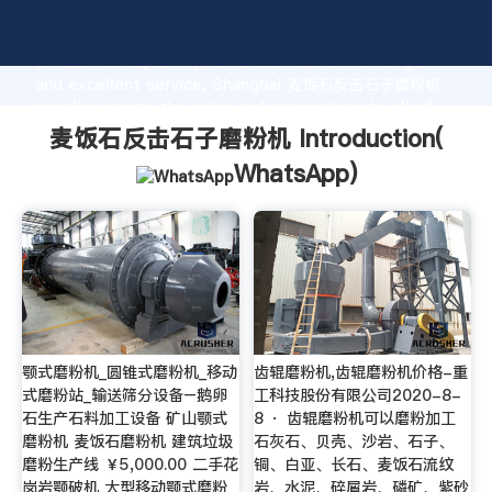
麦饭石反击石子磨粉机 manufacturer Grasping strong
production capability, advanced research strength
and excellent service, Shanghai 麦饭石反击石子磨粉机
supplier create the value and bring values to all of
customers.
麦饭石反击石子磨粉机 Introduction(
WhatsApp
)
颚式磨粉机_圆锥式磨粉机_移动
齿辊磨粉机,齿辊磨粉机价格-重
式磨粉站_输送筛分设备–鹅卵
工科技股份有限公司2020-8-
石生产石料加工设备 矿山颚式
8 · 齿辊磨粉机可以磨粉加工
磨粉机 麦饭石磨粉机 建筑垃圾
石灰石、贝壳、沙岩、石子、
磨粉生产线 ￥5,000.00 二手花
铜、白亚、长石、麦饭石流纹
岗岩颚破机 大型移动颚式磨粉
岩、水泥、碎屑岩、磷矿、紫砂