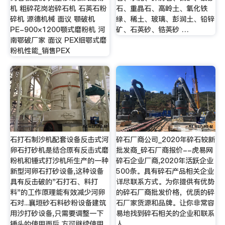
机 粗碎花岗岩碎石机 石英石粉
石、重晶石、高岭土、氧化铁
碎机 源德机械 面议 颚破机
绿、稀土、玻璃、彭润土、铅锌
PE-900×1200颚式磨粉机 河
矿、石英砂、锆英砂 …
南鄂破厂家 面议 PEX细鄂式磨
粉机性能_销售PEX
石打石制沙机配套设备反击式河
碎石厂商公司_2020年碎石较新
卵石打砂机是结合原有反击式磨
批发商_碎石厂商报价--虎易网
粉机和锤式打沙机所生产的一种
碎石企业厂商,2020年活跃企业
新型河卵石打砂设备,这种设备
500条。具有碎石产品相关企业
具有反击破的"石打石、料打
详尽联系方式。为你提供有优势
料"的工作原理能有效减少河卵
的碎石厂商批发价格，优质的碎
石对...襄垣砂石料砂粉设备建筑
石厂家货源和品牌。让你非常容
用沙打砂设备,只需要调整一下
易地找到碎石相关的企业和联系
锤头的使用面后,方可继续使用,
人。