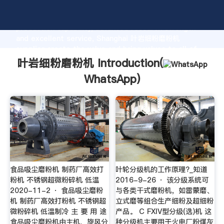
叶岩细粉磨粉机 manufacturer Grasping strong
production capability, advanced research strength
and excellent service, Shanghai 叶岩细粉磨粉机
supplier create the value and bring values to all of
customers.
叶岩细粉磨粉机 Introduction(
WhatsApp
)
食品吸尘磨粉机 制药厂高效打
叶轮分级机的工作原理?_知道
粉机 不锈钢超微粉碎机 低温
2016-9-26 · 该分级系统可
2020-11-2 · 食品吸尘磨粉
与各类干式磨粉机，如雷蒙磨、
机 制药厂高效打粉机 不锈钢超
立式磨等组合生产细粉及超细粉
微粉碎机 低温制冷 主 要 用 途
产品。 C FXIV型分级(选)机 这
食品吸尘磨粉机由主机、旋风分
种分级机主要用于火电厂粉煤灰