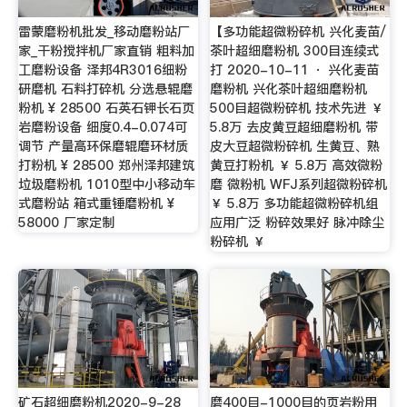
雷蒙磨粉机批发_移动磨粉站厂
【多功能超微粉碎机 兴化麦苗/
家_干粉搅拌机厂家直销 粗料加
茶叶超细磨粉机 300目连续式
工磨粉设备 泽邦4R3016细粉
打 2020-10-11 · 兴化麦苗
研磨机 石料打碎机 分选悬辊磨
磨粉机 兴化茶叶超细磨粉机
粉机 ¥ 28500 石英石钾长石页
500目超微粉碎机 技术先进 ￥
岩磨粉设备 细度0.4-0.074可
5.8万 去皮黄豆超细磨粉机 带
调节 产量高环保磨辊磨环材质
皮大豆超微粉碎机 生黄豆、熟
打粉机 ¥ 28500 郑州泽邦建筑
黄豆打粉机 ￥ 5.8万 高效微粉
垃圾磨粉机 1010型中小移动车
磨 微粉机 WFJ系列超微粉碎机
式磨粉站 箱式重锤磨粉机 ¥
￥ 5.8万 多功能超微粉碎机组
58000 厂家定制
应用广泛 粉碎效果好 脉冲除尘
粉碎机 ￥
矿石超细磨粉机2020-9-28
磨400目-1000目的页岩粉用