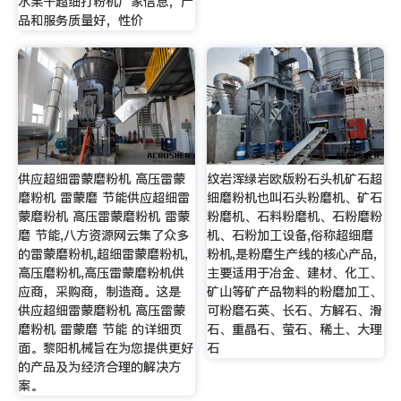
水果干超细打粉机厂家信息，产
品和服务质量好，性价
供应超细雷蒙磨粉机 高压雷蒙
纹岩浑绿岩欧版粉石头机矿石超
磨粉机 雷蒙磨 节能供应超细雷
细磨粉机也叫石头粉磨机、矿石
蒙磨粉机 高压雷蒙磨粉机 雷蒙
粉磨机、石料粉磨机、石粉磨粉
磨 节能,八方资源网云集了众多
机、石粉加工设备,俗称超细磨
的雷蒙磨粉机,超细雷蒙磨粉机,
粉机,是粉磨生产线的核心产品,
高压磨粉机,高压雷蒙磨粉机供
主要适用于冶金、建材、化工、
应商，采购商，制造商。这是
矿山等矿产品物料的粉磨加工、
供应超细雷蒙磨粉机 高压雷蒙
可粉磨石英、长石、方解石、滑
磨粉机 雷蒙磨 节能 的详细页
石、重晶石、萤石、稀土、大理
面。黎阳机械旨在为您提供更好
石
的产品及为经济合理的解决方
案。