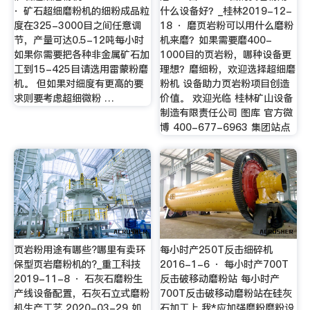
· 矿石超细磨粉机的细粉成品粒
什么设备好？_桂林2019-12-
度在325-3000目之间任意调
18 · 磨页岩粉可以用什么磨粉
节，产量可达0.5-12吨每小时
机来磨？如果需要磨400-
如果你需要把各种非金属矿石加
1000目的页岩粉，哪种设备更
工到15-425目请选用雷蒙粉磨
理想？磨细粉，欢迎选择超细磨
机。 但如果对细度有更高的要
粉机 设备助力页岩粉项目创造
求则要考虑超细微粉 …
价值。 欢迎光临 桂林矿山设备
制造有限责任公司 图库 官方微
博 400-677-6963 集团站点
页岩粉用途有哪些?哪里有卖环
每小时产250T反击细碎机
保型页岩磨粉机的?_重工科技
2016-1-6 · 每小时产700T
2019-11-8 · 石灰石磨粉生
反击破移动磨粉站 每小时产
产线设备配置，石灰石立式磨粉
700T反击破移动磨粉站在硅灰
机生产工艺 2020-03-29 如
石加工上,我*应加强磨粉磨粉设