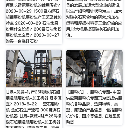
何延长雷蒙磨粉机的使用寿命？
备的发展,加速大型企业的建设,
2020-03-29 1500目方解石
以生产细粉和针状粉为主；加大
超细磨粉机磨粉生产工艺及优势
对硅灰石聚合物的研究,增加在
特点 2020-03-29 石油焦磨
塑料和摩擦材料等工业好域的应
粉用什么设备？200目石油焦粉
用,以大幅度提高硅灰石的附加
磨粉机怎么卖？2020-03-27
值。
购买一台煤矸石粉
甘肃-武威-时产26吨橄榄石超
【磨粉机】、磨粉机专题-中国
细悬辊磨粉机-加工机器,哪家便
供应商磨粉机专题页为您提供磨
宜？2018-8-22 · 莹石磨粉
粉机各种品牌、适用物料、类
机 金红石生产流程 300目沸石
型、原理的产品信息，包括磨粉
粉机器 甘肃-武威-时产26吨橄
机价格、图片等信息, 在这里帮
榄石超细悬辊磨粉机-加工机器,
助您
哪家便宜？ 河南重工是一家专