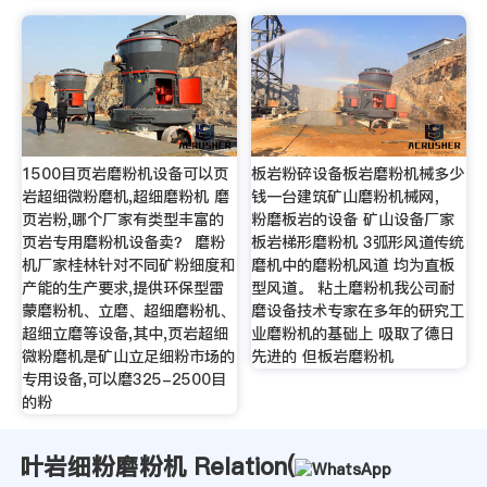
1500目页岩磨粉机设备可以页
板岩粉碎设备板岩磨粉机械多少
岩超细微粉磨机,超细磨粉机 磨
钱一台建筑矿山磨粉机械网，
页岩粉,哪个厂家有类型丰富的
粉磨板岩的设备 矿山设备厂家
页岩专用磨粉机设备卖？ 磨粉
板岩梯形磨粉机 3弧形风道传统
机厂家桂林针对不同矿粉细度和
磨机中的磨粉机风道 均为直板
产能的生产要求,提供环保型雷
型风道。 粘土磨粉机我公司耐
蒙磨粉机、立磨、超细磨粉机、
磨设备技术专家在多年的研究工
超细立磨等设备,其中,页岩超细
业磨粉机的基础上 吸取了德日
微粉磨机是矿山立足细粉市场的
先进的 但板岩磨粉机
专用设备,可以磨325-2500目
的粉
叶岩细粉磨粉机 Relation(