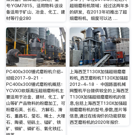
号:YGM7815，适用物料:该设
超细磨粉机领域；经过这两年多
备适用于矿山、冶金、化工、建
的研发，在2013年初推出了超
材等行业280
细磨粉机，细度可以达 …
PC400x300锤式磨粉机介绍-
上海西芝T130X加强超细磨磨
经验2017-9-21 ·
粉机_西芝磨粉机T130X加强超
PC400x300锤式磨粉机概括：
2012-4-18 · 中国路面机械
YCVXO欧版高压超细磨粉机主
网整机平台提供较全的上海西芝
要适用于冶金、建材、化工、矿
T130X加强超细磨磨粉机的信
山等矿产品物料的粉磨加工，可
息,包括上海西芝T130X加强超
粉磨石英、长石、 方解石、滑
细磨磨粉机的型号,参数,图片等
石、重晶石、莹石、稀土、大理
信息,通过在线询价的功能获取
石、陶瓷、铝矾土、锰矿、铁
西芝磨粉机的2020年报价.
矿、铜矿、磷矿石、氧化铁红、