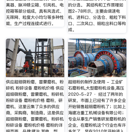
离器、脉冲除尘箱、引风机、电
的分选。 其结构和工作原理如
控箱等部分组成，具有风选式、
图2-78所示，主要由调速电
无筛网、粒度大小均匀等多种性
机、进料口、分选仓、粗粒下料
能，生产过程连续式进行。
口、二次风口、细粒出料口等构
成。
供应超细微粉磨，雷蒙磨机，粉
超细粉的制作及使用 - 工业矿
碎机 粉碎设备 磨粉机价格 供应
石磨粉机,大型磨粉机设备,高压
超细微粉磨，雷蒙磨机，粉碎机
2020-5-27 · 经过了两年的
粉碎设备 磨粉机价格 磨粉，研
研发，市面上已经有了许多企业
磨机，这里云集了众多的供应
开始销售超细磨粉机了；比如上
商，采购商，制造商。这是供应
海建冶重工机械设备有限公司；
超细微粉磨，雷蒙磨机，粉碎机
专业从事生产销售研发磨粉机的
粉碎设备 磨粉机价格 磨粉的详
企业，在磨粉机这个行业也有许
细页面。品牌:建冶,其他，型
多年了，早在2010年开始进入