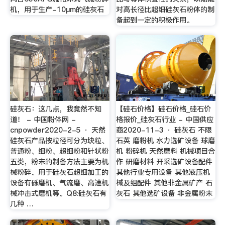
机，用于生产-10μm的硅灰石
对高长径比超细硅灰石粉体的制
备起到一定的积极作用。
硅灰石：这几点，我竟然不知
【硅石价格】硅石价格_硅石价
道！ - 中国粉体网 -
格报价_硅灰石行业 - 中国供应
cnpowder2020-2-5 · 天然
商2020-11-3 · 硅灰石 不限
硅灰石产品按粒径可分为块粒、
石英 磨粉机 水力选矿设备 球磨
普通粉、细粉、超细粉和针状粉
机 粉碎机 天然磨料 机械项目合
五类，粉末的制备方法主要为机
作 研磨材料 开采选矿设备配件
械粉碎。用于硅灰石超细加工的
其他行业专用设备 其他液压机
设备有砾磨机、气流磨、高速机
械及组配件 其他非金属矿产 石
械冲击式磨机等。Q8:硅灰石有
灰石 其他选矿设备 非金属粉末
几种 …