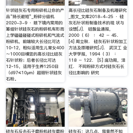
针状硅灰石专用粉碎机让你的产
高长径比硅灰石制备及机理研究
品“扬长避短”_粉碎分级机
_图文_文库2018-4-25 · 硅
2020-3-9 · 眼下境内常用的
灰石针状粉制备技术的现 状与
筹组针状硅灰石的粉碎机有形而
设想[J]． 硅酸盐通报，
上学磕磕碰碰式粉碎机和气流式
2000（ 6） ： 42 － 45．
粉碎机，前端较大长径比可达
[4] 周立秋． 硅灰石针状粉加工
10~12，相似适用生儿育女400
方法及原理研究[J]． 武汉工 业
～1000目横竖的高长径比硅灰
大学学报，1994（ 3） ：
石针状粉；后者长径比可达
118 － 122． [5] 庞功周，泽
12~15，适用于生养1250目
红． 不同粉碎方式对硅灰石长
（d97≤10μm）超细针状硅灰
径比影响的 研究
石粉。
硅灰石反击石子磨粉机硅灰磨粉
硅灰石：这几点，我竟然不知