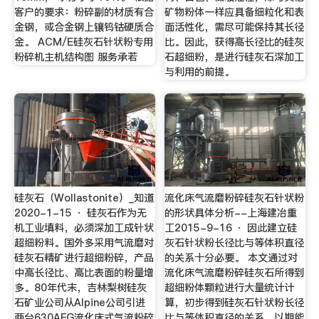
客户的要求：粉碎副的材质有合
矿物粉体一样应具备细粒化和表
金钢，或合金钢上镶钨钴硬质合
面活性化，需尽可能保持其长径
金。 ACM/E硅灰石针状粉专用
比。因此，获得高长径比的硅灰
粉碎机主机结构图 服务承若
石超细粉，是进行硅灰石深加工
与利用的前提。
硅灰石（Wollastonite）_知道
流化床气流磨粉碎硅灰石针状粉
2020-1-15 · 硅灰石作为无
的形状具体分析--上海建冶重
机工业填料，必须深加工成针状
工2015-9-16 · 因此建立硅
超细粉料。国外多采用气流磨对
灰石针状粉长径比与等体积直径
硅灰石精矿进行超细粉碎，产品
的关系十分必要。 本文通过对
中高长径比、高比表面的粉量增
流化床气流磨粉碎硅灰石所得到
多。80年代末，吉林梨树硅灰
超细粉体颗粒进行大量统计计
石矿业公司从Alpine公司引进
算，初步得到硅灰石针状粉长径
两台630AFG流化床式气流粉碎
比与等体积直径的关系，以期能