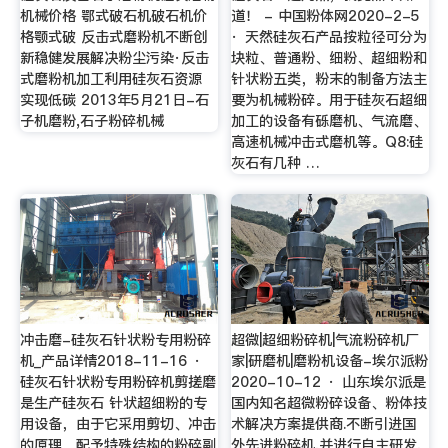
机械价格 鄂式破石机破石机价
道！ - 中国粉体网2020-2-5
格颚式破 反击式磨粉机不断创
· 天然硅灰石产品按粒径可分为
新稳健发展解决粉尘污染·反击
块粒、普通粉、细粉、超细粉和
式磨粉机加工利用硅灰石资源
针状粉五类，粉末的制备方法主
实现低碳 2013年5月21日-石
要为机械粉碎。用于硅灰石超细
子机磨粉,石子粉碎机械
加工的设备有砾磨机、气流磨、
高速机械冲击式磨机等。Q8:硅
灰石有几种 …
冲击磨-硅灰石针状粉专用粉碎
超微|超细粉碎机|气流粉碎机厂
机_产品详情2018-11-16 ·
家|研磨机|磨粉机设备-埃尔派粉
硅灰石针状粉专用粉碎机剪搓磨
2020-10-12 · 山东埃尔派是
是生产硅灰石 针状超细粉的专
国内知名超微粉碎设备、粉体技
用设备，由于它采用剪切、冲击
术解决方案提供商.不断引进国
的原理，配予特殊结构的粉碎副
外先进粉碎机,并进行自主研发,