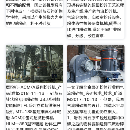
和不同的配置，因此该机型具有
现拥有完整的超细粉碎工艺流程
下列特点： 1根据硅灰石的矿物
及生产线.生产的气流粉碎机、
学特性，采用以产生剪搓力为主
气流分级机、实验室粉碎设备、
的机械粉碎，利于对硅灰
粉体改性机等研磨机械,质量可
比进口粉碎机,满足不同行业粉
碎、分级、改性需求.
磨粉机-ACM/A系列粉碎机_产
一文了解非金属矿粉体行业用气
品详情2018-11-16 · 硅灰石
流粉碎机_选矿技术_技术_矿道
针状粉专用粉碎机 JSJ系列剪
网2017-10-13 · 但是，我国
切粗碎机 FL系列立式超微细分
气流粉碎机的设计、制造水平与
级机 MT-188型超细离心环辊
发达国家相比差距仍然很大。
磨 ACM冲击式超微粉碎机
1、滑石 滑石原矿经过粗碎和中
HLM—880型环辊磨 粉体生产
碎之后的物料要输送到气流粉碎
线 冲击磨 磨粉机 气流分级机
机进行超细磨，磨后的物料为细