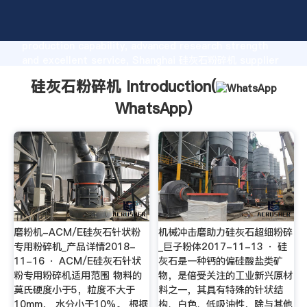
硅灰石粉碎机 manufacturer Grasping strong
production capability, advanced research strength
and excellent service, Shanghai 硅灰石粉碎机 supplier
create the value and bring values to all of customers.
硅灰石粉碎机 Introduction(
WhatsApp
)
磨粉机-ACM/E硅灰石针状粉
机械冲击磨助力硅灰石超细粉碎
专用粉碎机_产品详情2018-
_巨子粉体2017-11-13 · 硅
11-16 · ACM/E硅灰石针状
灰石是一种钙的偏硅酸盐类矿
粉专用粉碎机适用范围 物料的
物，是倍受关注的工业新兴原材
莫氏硬度小于5，粒度不大于
料之一，其具有特殊的针状结
10mm， 水分小于10%。 根据
构、白色、低吸油性，除与其他