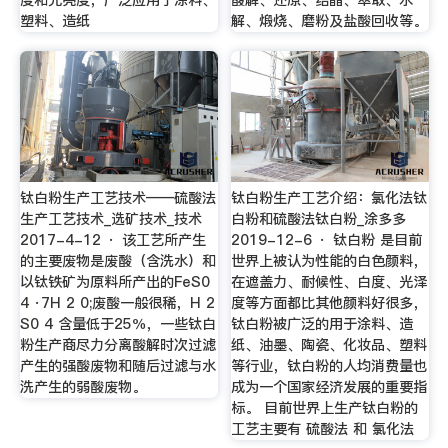
塑料、造纸
解、煅烧、磨粉及盐酸回收等。
钛白粉生产工艺技术——硫酸法
钛白粉生产工艺介绍：氯化法钛
生产工艺技术_选矿技术_技术
白粉和硫酸法钛白粉_涂多多
2017-4-12 · 该工艺所产生
2019-12-6 · 钛白粉 是目前
的主要废物是废酸（含洗水）和
世界上被认为性能的白色颜料，
以钛铁矿为原料所产出的FeS0
在遮盖力、耐候性、白度、光泽
4 ·7H 2 0;废酸一般很稀，H 2
度等方面都比其他颜料好很多，
S0 4 含量低于25％，一些钛白
钛白粉被广泛的用于涂料、造
粉生产商尽力分离酸解时次过滤
纸、油墨、陶瓷、化妆品、塑料
产生的强酸废物和随后过滤与水
等行业，钛白粉的人均消费量也
洗产生的弱酸废物。
成为一个国家经济发展的重要指
标。 目前世界上生产钛白粉的
工艺主要有 硫酸法 和 氯化法