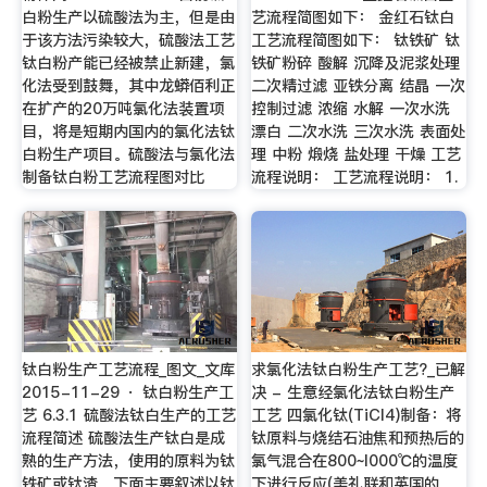
白粉生产以硫酸法为主，但是由
艺流程简图如下： 金红石钛白
于该方法污染较大，硫酸法工艺
工艺流程简图如下： 钛铁矿 钛
钛白粉产能已经被禁止新建，氯
铁矿粉碎 酸解 沉降及泥浆处理
化法受到鼓舞，其中龙蟒佰利正
二次精过滤 亚铁分离 结晶 一次
在扩产的20万吨氯化法装置项
控制过滤 浓缩 水解 一次水洗
目，将是短期内国内的氯化法钛
漂白 二次水洗 三次水洗 表面处
白粉生产项目。硫酸法与氯化法
理 中粉 煅烧 盐处理 干燥 工艺
制备钛白粉工艺流程图对比
流程说明： 工艺流程说明： 1.
钛白粉生产工艺流程_图文_文库
求氯化法钛白粉生产工艺?_已解
2015-11-29 · 钛白粉生产工
决 - 生意经氯化法钛白粉生产
艺 6.3.1 硫酸法钛白生产的工艺
工艺 四氯化钛(TiCl4)制备：将
流程简述 硫酸法生产钛白是成
钛原料与烧结石油焦和预热后的
熟的生产方法，使用的原料为钛
氯气混合在800~l000℃的温度
铁矿或钛渣。下面主要叙述以钛
下进行反应(美礼联和英国的