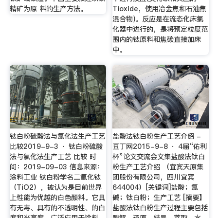
精矿为原 料的生产方法。
Tioxide，使用冶金焦和石油焦
混合物)。反应是在流态化床氯
化器中进行的，是将预定粒度范
围内的钛原料和焦碳直接加床
中。
钛白粉硫酸法与氯化法生产工艺
盐酸法钛白粉生产工艺介绍 -
比较2019-9-3 · 钛白粉硫酸
豆丁网2015-9-8 · 4届“佑利
法与氯化法生产工艺 比较 时
杯”论文交流会文集盐酸法钛白
间：2019-09-03 信息来源：
粉生产工艺介绍 （宜宾天原集
涂料工业 钛白粉学名二氧化钛
团股份有限公司，四川宜宾
（TiO2），被认为是目前世界
644004）[关键词]盐酸；氯
上性能为优越的白色颜料。它具
碱；钛白粉；生产工艺 [摘要】
有无毒、具有的不透明性、的白
盐酸法钛白粉生产过程主要包括
度和光亮度，广泛应用于涂料、
酸解、还原、结晶、萃取、水