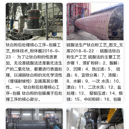
钛白粉后处理核心工序-包膜工
硫酸法生产钛白粉工艺_图文_文
艺_粉体技术_粉体圈2016-9-
库2018-6-22 · 硫酸法钛白
23 · 为了让钛白粉的性质更
粉生产工艺 硫酸法的主要工艺
加，无论是硫酸法还是氯化法生
步骤 1、原矿粉碎；2、酸解；
产的二氧化钛，都要进行表面处
3、沉降；4、热过滤；5、 结
理，以减弱钛白粉的光化学活性
晶；6、亚铁分离；7、浓缩；
（增强耐候性）及提高其分散
8、水解；9、一次 水洗；10、
性。 一、钛白粉后处理核心工
漂白；11、二次水洗；12、盐
序-包膜 钛白粉的包膜属于后处
处理；13、 窑前压滤；14、煅
理工序的核心部分。
烧；15、中间粉碎；16、包膜