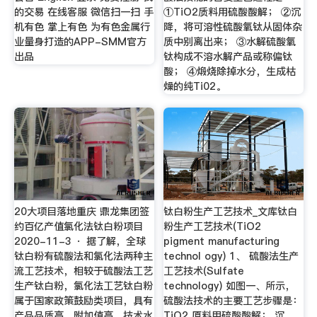
的交易 在线客服 微信扫一扫 手
①TiO2质料用硫酸酸解； ②沉
机有色 掌上有色 为有色金属行
降，将可溶性硫酸氧钛从固体杂
业量身打造的APP-SMM官方
质中别离出来； ③水解硫酸氧
出品
钛构成不溶水解产品或称偏钛
酸； ④煅烧除掉水分，生成枯
燥的纯Ti02。
20大项目落地重庆 鼎龙集团签
钛白粉生产工艺技术_文库钛白
约百亿产值氯化法钛白粉项目
粉生产工艺技术(TiO2
2020-11-3 · 据了解，全球
pigment manufacturing
钛白粉有硫酸法和氯化法两种主
technol ogy) 1、 硫酸法生产
流工艺技术，相较于硫酸法工艺
工艺技术(Sulfate
生产钛白粉，氯化法工艺钛白粉
technology) 如图一、所示，
属于国家政策鼓励类项目，具有
硫酸法技术的主要工艺步骤是：
产品品质高、附加值高、技术水
TiO2 原料用硫酸酸解； 沉