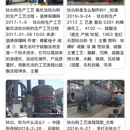
钛白粉生产工艺 氯化法钛白粉
钛白粉是怎么制作的？_知道
的生产工艺过程 - 装修保障网
2019-9-24 · 钛白粉生产
2017-1-9 · 钛白粉生产工艺
2113 工 艺是 复杂 5261 的精
氯化法钛白粉的生产工艺过程
细化工。 4102 一、硫酸法
2017-01-09 10:03 来源：
（能生 产锐 钛型、1653 金红
装修保障网 作者：蜂蜜柚子 阅
石型钛白粉 专 ）主要 原料：钛
读（） 氯化法对于硫酸法而言
精矿 或酸 溶 属 性钛渣、硫酸
是一个技术进步，它可以高效率
主要工艺：酸解、沉降、硫酸亚
的连续化、自动化操作，产品质
铁分离、水解、锻烧、后处理
量好。而氯化法的工艺流程比硫
（湿磨、无机包膜、洗涤
酸法短得多，主要
钛白，你为什么这么？ - 中国
钛白粉工艺流程简图_文库
粉体网2018-2-26 · 目前钛
2018-6-27 · 金红石钛白工