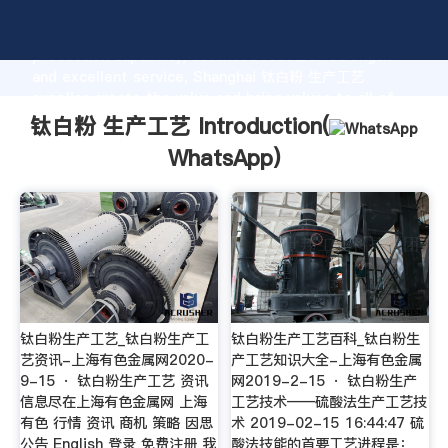
钛白粉 生产工艺 manufacturer Grasping strong
production capability, advanced research strength
and excellent service, Shanghai 钛白粉 生产工艺
supplier create the value and bring values to all of
customers.
钛白粉 生产工艺 Introduction(
WhatsApp
)
钛白粉生产工艺_钛白粉生产工
钛白粉生产工艺百科_钛白粉生
艺资讯-上海有色金属网2020-
产工艺知识大全-上海有色金属
9-15 · 钛白粉生产工艺 资讯
网2019-2-15 · 钛白粉生产
信息尽在上海有色金属网 上海
工艺技术——硫酸法生产工艺技
有色 行情 资讯 商机 策略 因思
术 2019-02-15 16:44:47 硫
公告 English 登录 免费注册 我
酸法技能的首要工艺进程是：