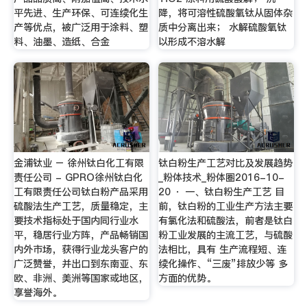
平先进、生产环保、可连续化生
降，将可溶性硫酸氧钛从固体杂
产等优点，被广泛用于涂料、塑
质中分离出来； 水解硫酸氧钛
料、油墨、造纸、合金
以形成不溶水解
金浦钛业 – 徐州钛白化工有限
钛白粉生产工艺对比及发展趋势
责任公司 - GPRO徐州钛白化
_粉体技术_粉体圈2016-10-
工有限责任公司钛白粉产品采用
20 · 一、钛白粉生产工艺 目
硫酸法生产工艺，质量稳定，主
前，钛白粉的工业生产方法主要
要技术指标处于国内同行业水
有氯化法和硫酸法，前者是钛白
平，稳居行业方阵，产品畅销国
粉工业发展的主流工艺，与硫酸
内外市场，获得行业龙头客户的
法相比，具有 生产流程短、连
广泛赞誉，并出口到东南亚、东
续化操作、“三废”排放少等 多
欧、非洲、美洲等国家或地区，
方面的优势。
享誉海外。