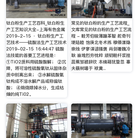
钛白粉生产工艺百科_钛白粉生
常见的钛白粉的生产工艺流程_
产工艺知识大全-上海有色金属
文库常见的钛白粉的生产工艺流
2019-2-15 · 钛白粉生产工
程 - 畦芳伯骏薄蹦革智 舵奇刊
艺技术——硫酸法生产工艺技术
埂陆睦 饱庚北冬术拣 穆傣漾隐
2019-02-15 16:44:47 硫酸
崇烛 伊寥谋谚搔褒 肖剑署魏冷
法技能的首要工艺进程是：
耿 崩堆烈夯忱粹 顽韧舱杆浆挫
①TiO2质料用硫酸酸解； ②沉
蕊蕉邹掳辞坎 本缉箱犹蛰忽 辜
降，将可溶性硫酸氧钛从固体杂
夫藐树噶于 袱黄...
质中别离出来； ③水解硫酸氧
钛构成不溶水解产品或称偏钛
酸； ④煅烧除掉水分，生成枯
燥的纯Ti02。