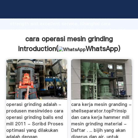
cara operasi mesin grinding manufacturer Grasping
strong production capability, advanced research
strength and excellent service, Shanghai cara
operasi mesin grinding supplier create the value and
bring values to all of customers.
cara operasi mesin grinding
Introduction(
WhatsApp
)
operasi grinding adalah -
cara kerja mesin granding -
produsen mesinvideo cara
shellseparator.topPrinsip
operasi grinding balls end
dan cara kerja hammer mill
mill 2011 - Scribd Proses
mesin grinding material -
optimasi yang dilakukan
Daftar . ... bijih yang akan
adalah dengan
digerus dan air, untuk