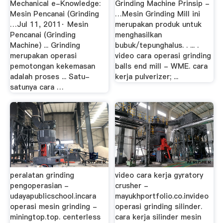
Mechanical e-Knowledge:
Grinding Machine Prinsip -
Mesin Pencanai (Grinding
…Mesin Grinding Mill ini
…Jul 11, 2011· Mesin
merupakan produk untuk
Pencanai (Grinding
menghasilkan
Machine) ... Grinding
bubuk/tepunghalus. . ... .
merupakan operasi
video cara operasi grinding
pemotongan kekemasan
balls end mill - WME. cara
adalah proses ... Satu-
kerja pulverizer; ...
satunya cara …
peralatan grinding
video cara kerja gyratory
pengoperasian -
crusher -
udayapublicschool.incara
mayukhportfolio.co.invideo
operasi mesin grinding -
operasi grinding silinder.
miningtop.top. centerless
cara kerja silinder mesin