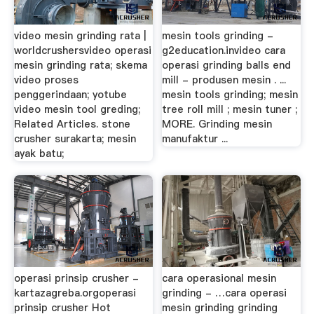
video mesin grinding rata |
mesin tools grinding -
worldcrushersvideo operasi
g2education.invideo cara
mesin grinding rata; skema
operasi grinding balls end
video proses
mill - produsen mesin . ...
penggerindaan; yotube
mesin tools grinding; mesin
video mesin tool greding;
tree roll mill ; mesin tuner ;
Related Articles. stone
MORE. Grinding mesin
crusher surakarta; mesin
manufaktur ...
ayak batu;
operasi prinsip crusher -
cara operasional mesin
kartazagreba.orgoperasi
grinding - …cara operasi
prinsip crusher Hot
mesin grinding grinding