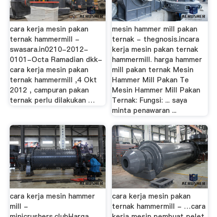
cara kerja mesin pakan
mesin hammer mill pakan
ternak hammermill -
ternak - thegnosis.incara
swasara.in0210-2012-
kerja mesin pakan ternak
0101-Octa Ramadian dkk-
hammermill. harga hammer
cara kerja mesin pakan
mill pakan ternak Mesin
ternak hammermill ,4 Okt
Hammer Mill Pakan Te
2012 , campuran pakan
Mesin Hammer Mill Pakan
ternak perlu dilakukan …
Ternak: Fungsi: ... saya
minta penawaran ...
cara kerja mesin hammer
cara kerja mesin pakan
mill -
ternak hammermill - …cara
minicrushers.clubHarga
kerja mesin pembuat pelet