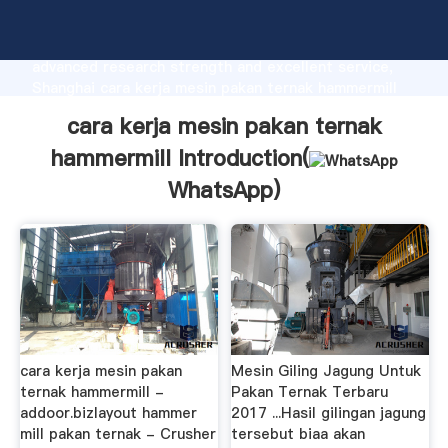
cara kerja mesin pakan ternak hammermill
manufacturer Grasping strong production capability,
advanced research strength and excellent service,
Shanghai cara kerja mesin pakan ternak hammermill
supplier create the value and bring values to all of
cara kerja mesin pakan ternak
customers.
hammermill Introduction(
WhatsApp
)
cara kerja mesin pakan
Mesin Giling Jagung Untuk
ternak hammermill -
Pakan Ternak Terbaru
addoor.bizlayout hammer
2017 ...Hasil gilingan jagung
mill pakan ternak - Crusher
tersebut biaa akan