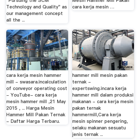
"Pursuing the SCM
Mesin Hammer Mill Pakan
Technology and Quality" as
cara kerja mesin …
our management concept
all the ...
cara kerja mesin hammer
hammer mill mesin pakan
mill - swasara.incalculation
ternak -
of conveyor operating cost
expertswing.incara kerja
- YouTube- cara kerja
hammer mill dalam produksi
mesin hammer mill ,21 May
makanan - cara kerja mesin
2015 , ... Harga Mesin
pakan ternak
Hammer Mill Pakan Ternak
hammermill,Cara kerja
- Daftar Harga Terbaru.
mesin spinner pengering,
selaku makanan sesuatu
jenis ternak ...