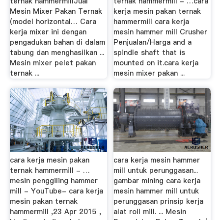
ternak hammermillJual
ternak hammermill - …cara
Mesin Mixer Pakan Ternak
kerja mesin pakan ternak
(model horizontal… Cara
hammermill cara kerja
kerja mixer ini dengan
mesin hammer mill Crusher
pengadukan bahan di dalam
Penjualan/Harga and a
tabung dan menghasilkan ...
spindle shaft that is
Mesin mixer pelet pakan
mounted on it.cara kerja
ternak ...
mesin mixer pakan ...
cara kerja mesin pakan
cara kerja mesin hammer
ternak hammermill - …
mill untuk perunggasan...
mesin penggiling hammer
gambar mining cara kerja
mill - YouTube- cara kerja
mesin hammer mill untuk
mesin pakan ternak
perunggasan prinsip kerja
hammermill ,23 Apr 2015 ,
alat roll mill. ... Mesin