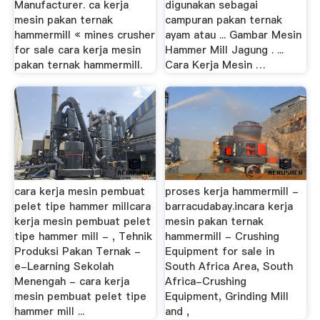
Manufacturer. ca kerja
digunakan sebagai
mesin pakan ternak
campuran pakan ternak
hammermill « mines crusher
ayam atau ... Gambar Mesin
for sale cara kerja mesin
Hammer Mill Jagung . ...
pakan ternak hammermill.
Cara Kerja Mesin …
cara kerja mesin pembuat
proses kerja hammermill -
pelet tipe hammer millcara
barracudabay.incara kerja
kerja mesin pembuat pelet
mesin pakan ternak
tipe hammer mill - , Tehnik
hammermill - Crushing
Produksi Pakan Ternak -
Equipment for sale in
e-Learning Sekolah
South Africa Area, South
Menengah - cara kerja
Africa-Crushing
mesin pembuat pelet tipe
Equipment, Grinding Mill
hammer mill ...
and ,