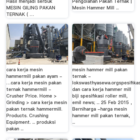
Hasil menjadi serbuk
Pengolahan Pakan Ternak |
MESIN GILING PAKAN
Mesin Hammer Mill ...
TERNAK ( …
cara kerja mesin
mesin hammer mill pakan
hammermill pakan ayam -
ternak -
…cara kerja mesin pakan
lokswasthyasewa.orgspesifikas
ternak hammermill -
dan cara kerja hammer mill
Crusher Price. Home >
biji spesifikasi roller mill,
Grinding > cara kerja mesin
emil news; ... 25 Feb 2015 ,
pakan ternak hammermill.
Berniharga -harga mesin
Products. Crushing
hammer mill pakan ternak,
Equipment. ... produksi
...
pakan ...